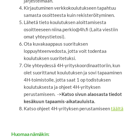
järjestelmään.
Kirjautuminen verkkokoulutukseen tapahtuu
samasta osoitteesta kuin rekisteröityminen.
Lähetä tieto koulutuksen aloittamisesta
osoitteeseen niina.perkio@4h.fi (Laita viestiin
omat yhteystietosi).
Ota kuvakaappaus suorituksen
loppuyhteenvedosta, jotta voit todentaa
koulutuksen suoritetuksi.
Ole yhteydessä 4H-yrityskoordinaattoriin, kun
olet suorittanut koulutuksen ja sovi tapaaminen
4H-toimistolle, jotta saat 1 op todistuksen
koulutuksesta ja ohjeet 4H-yrityksen
perustamiseen. -
>Katso sivun alaosasta tiedot
kesäkuun tapaamis-aikatauluista.
Katso ohjeet 4H-yrityksen perustamiseen
täältä
Huomaa nämäkin: