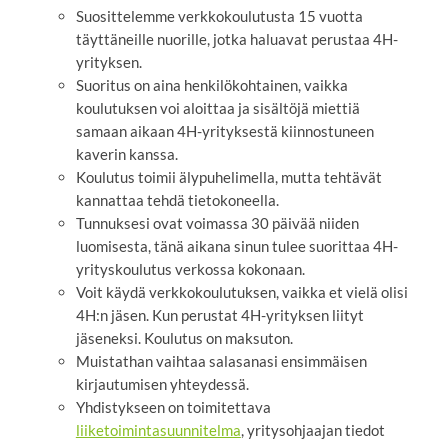
Suosittelemme verkkokoulutusta 15 vuotta
täyttäneille nuorille, jotka haluavat perustaa 4H-
yrityksen.
Suoritus on aina henkilökohtainen, vaikka
koulutuksen voi aloittaa ja sisältöjä miettiä
samaan aikaan 4H-yrityksestä kiinnostuneen
kaverin kanssa.
Koulutus toimii älypuhelimella, mutta tehtävät
kannattaa tehdä tietokoneella.
Tunnuksesi ovat voimassa 30 päivää niiden
luomisesta, tänä aikana sinun tulee suorittaa 4H-
yrityskoulutus verkossa kokonaan.
Voit käydä verkkokoulutuksen, vaikka et vielä olisi
4H:n jäsen. Kun perustat 4H-yrityksen liityt
jäseneksi. Koulutus on maksuton.
Muistathan vaihtaa salasanasi ensimmäisen
kirjautumisen yhteydessä.
Yhdistykseen on toimitettava
liiketoimintasuunnitelma
, yritysohjaajan tiedot