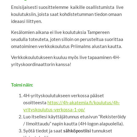
Ensisijaisesti suosittelemme kaikille osallistumista live
koulutuksiin, joista saat kohdistetumman tiedon omaan
ideaasi liittyen.
Kesälomien aikana ei live koulutuksia Tampereen
seudulla toteuteta, joten silloin on perusteltua suorittaa
omatoiminen verkkokoulutus Priimalms alustan kautta.
Verkkokoulutukseen kuuluu myös live tapaaminen 4H-
yrityskoordinaattorin kanssa!
Toimi näin:
4H-yrityskoulutukseen verkossa pääset
osoitteesta
https://4h-akatemia.fi/koulutus/4h-
yrityskoulutus-verkossa-1-op/
Luo itsellesi käyttäjätunnus etusivun “Rekisteröidy
/ Ilmoittaudu” napin kautta (4H-logon alapuolella).
Syötä tiedot ja saat
sähköpostiisi
tunnukset