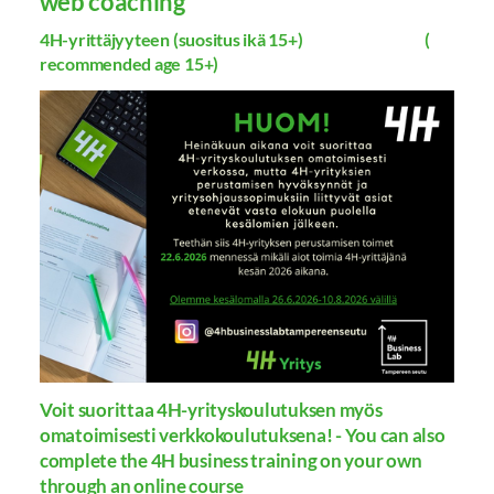
web coaching
4H-yrittäjyyteen (suositus ikä 15+) (
recommended age 15+)
Voit suorittaa 4H-yrityskoulutuksen myös
omatoimisesti verkkokoulutuksena! - You can also
complete the 4H business training on your own
through an online course