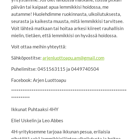
päivän tai kaipaat apua lemmikkisi hoidossa, me
autamme! Huolehdimme ruokinnasta, ulkoilutuksesta,
seurasta ja kaikesta muusta, mitä lemmikkisi tarvitsee.
Voit lähteä matkaan tai hoitaa arkesi kiireet rauhallisin
mielin, tietäen, että lemmikkisi on hyvässä hoidossa.
Voit ottaa meihin yhteyttä:
Sähköpostitse:
arjenluottoapu.am@gmail.com
Puhelimitse: 0451563115 ja 0449740504
Facebook: Arjen Luottoapu
**************************************************************
**********
Ikkunat Puhtaaksi 4HY
Eliel Uskelin ja Leo Abbes
4H-yrityksemme tarjoaa ikkunan pesua, erilaisia
pihatöitä sekä lemmikkieläinten ulkoilutusta ja hoitoa.