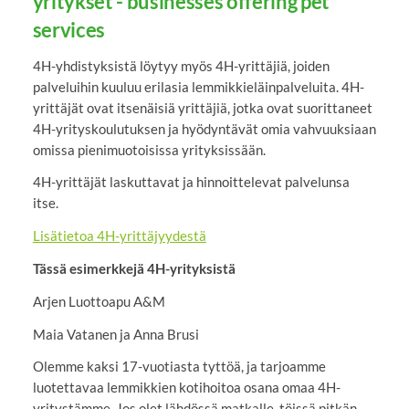
yritykset - businesses offering pet
services
4H-yhdistyksistä löytyy myös 4H-yrittäjiä, joiden
palveluihin kuuluu erilasia lemmikkieläinpalveluita. 4H-
yrittäjät ovat itsenäisiä yrittäjiä, jotka ovat suorittaneet
4H-yrityskoulutuksen ja hyödyntävät omia vahvuuksiaan
omissa pienimuotoisissa yrityksissään.
4H-yrittäjät laskuttavat ja hinnoittelevat palvelunsa
itse.
Lisätietoa 4H-yrittäjyydestä
Tässä esimerkkejä 4H-yrityksistä
Arjen Luottoapu A&M
Maia Vatanen ja Anna Brusi
Olemme kaksi 17-vuotiasta tyttöä, ja tarjoamme
luotettavaa lemmikkien kotihoitoa osana omaa 4H-
yritystämme. Jos olet lähdössä matkalle, töissä pitkän