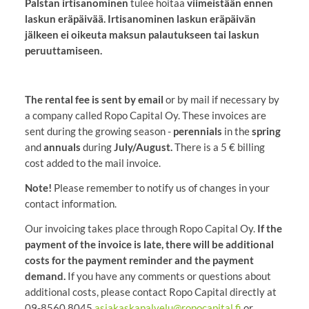
Palstan irtisanominen
tulee hoitaa
viimeistään ennen
laskun eräpäivää. Irtisanominen laskun eräpäivän
jälkeen ei oikeuta maksun palautukseen tai laskun
peruuttamiseen.
The rental fee is sent by email
or by mail if necessary by
a company called Ropo Capital Oy. These invoices are
sent during the growing season -
perennials
in the
spring
and
annuals
during
July/August.
There is a 5 € billing
cost added to the mail invoice.
Note!
Please remember to notify us of changes in your
contact information.
Our invoicing takes place through Ropo Capital Oy.
If the
payment of the invoice is late, there will be additional
costs for the payment reminder and the payment
demand.
If you have any comments or questions about
additional costs, please contact Ropo Capital directly at
09-8560 8045
asiakaskapalvelu@ropocapital.fi
or