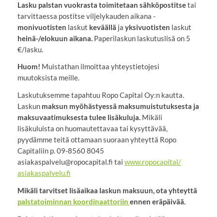
Lasku
palstan vuokrasta toimitetaan sähköpostitse
tai
tarvittaessa postitse viljelykauden aikana -
monivuotisten
laskut
keväällä
ja
yksivuotisten
laskut
heinä-/elokuun aikana.
Paperilaskun laskutuslisä on 5
€/lasku.
Huom!
Muistathan ilmoittaa yhteystietojesi
muutoksista meille.
Laskutuksemme tapahtuu Ropo Capital Oy:n kautta.
Laskun
maksun myöhästyessä maksumuistutuksesta ja
maksuvaatimuksesta tulee lisäkuluja.
Mikäli
lisäkuluista on huomautettavaa tai kysyttävää,
pyydämme teitä ottamaan suoraan yhteyttä Ropo
Capitaliin p. 09-8560 8045
asiakaspalvelu@ropocapital.fi tai
www.ropocapital/
asiakaspalvelu.fi
Mikäli tarvitset
lisäaikaa laskun maksuun, ota yhteyttä
palstatoiminnan koordinaattoriin
ennen eräpäivää.