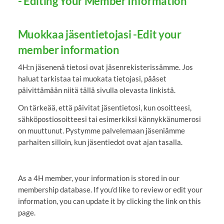
- Editing Your Member Information
Muokkaa jäsentietojasi -Edit your
member information
4H:n jäsenenä tietosi ovat jäsenrekisterissämme. Jos
haluat tarkistaa tai muokata tietojasi, pääset
päivittämään niitä tällä sivulla olevasta linkistä.
On tärkeää, että päivitat jäsentietosi, kun osoitteesi,
sähköpostiosoitteesi tai esimerkiksi kännykkänumerosi
on muuttunut. Pystymme palvelemaan jäseniämme
parhaiten silloin, kun jäsentiedot ovat ajan tasalla.
As a 4H member, your information is stored in our
membership database. If you’d like to review or edit your
information, you can update it by clicking the link on this
page.