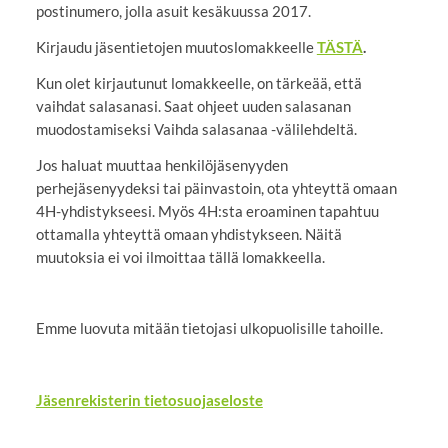
postinumero, jolla asuit kesäkuussa 2017.
Kirjaudu jäsentietojen muutoslomakkeelle
TÄSTÄ
.
Kun olet kirjautunut lomakkeelle, on tärkeää, että
vaihdat salasanasi. Saat ohjeet uuden salasanan
muodostamiseksi Vaihda salasanaa -välilehdeltä.
Jos haluat muuttaa henkilöjäsenyyden
perhejäsenyydeksi tai päinvastoin, ota yhteyttä omaan
4H-yhdistykseesi. Myös 4H:sta eroaminen tapahtuu
ottamalla yhteyttä omaan yhdistykseen. Näitä
muutoksia ei voi ilmoittaa tällä lomakkeella.
Emme luovuta mitään tietojasi ulkopuolisille tahoille.
Jäsenrekisterin tietosuojaseloste