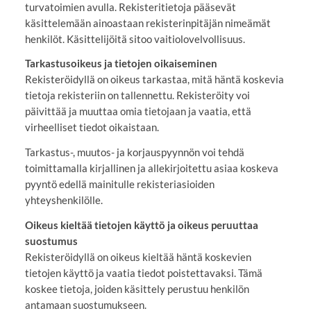
turvatoimien avulla. Rekisteritietoja pääsevät
käsittelemään ainoastaan rekisterinpitäjän nimeämät
henkilöt. Käsittelijöitä sitoo vaitiolovelvollisuus.
Tarkastusoikeus ja tietojen oikaiseminen
Rekisteröidyllä on oikeus tarkastaa, mitä häntä koskevia
tietoja rekisteriin on tallennettu. Rekisteröity voi
päivittää ja muuttaa omia tietojaan ja vaatia, että
virheelliset tiedot oikaistaan.
Tarkastus-, muutos- ja korjauspyynnön voi tehdä
toimittamalla kirjallinen ja allekirjoitettu asiaa koskeva
pyyntö edellä mainitulle rekisteriasioiden
yhteyshenkilölle.
Oikeus kieltää tietojen käyttö ja oikeus peruuttaa
suostumus
Rekisteröidyllä on oikeus kieltää häntä koskevien
tietojen käyttö ja vaatia tiedot poistettavaksi. Tämä
koskee tietoja, joiden käsittely perustuu henkilön
antamaan suostumukseen.