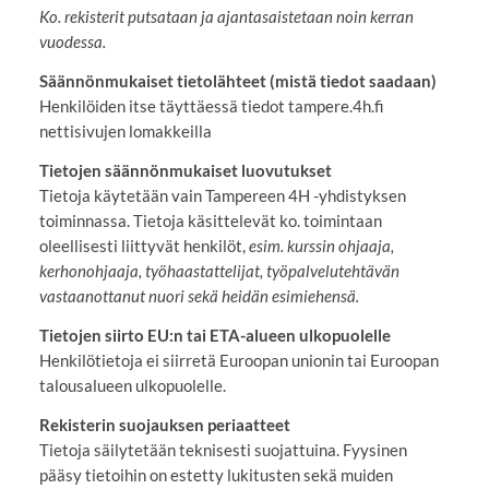
Ko. rekisterit putsataan ja ajantasaistetaan noin kerran
vuodessa.
Säännönmukaiset tietolähteet (mistä tiedot saadaan)
Henkilöiden itse täyttäessä tiedot tampere.4h.fi
nettisivujen lomakkeilla
Tietojen säännönmukaiset luovutukset
Tietoja käytetään vain Tampereen 4H -yhdistyksen
toiminnassa. Tietoja käsittelevät ko. toimintaan
oleellisesti liittyvät henkilöt,
esim. kurssin ohjaaja,
kerhonohjaaja, työhaastattelijat, työpalvelutehtävän
vastaanottanut nuori sekä heidän esimiehensä.
Tietojen siirto EU:n tai ETA-alueen ulkopuolelle
Henkilötietoja ei siirretä Euroopan unionin tai Euroopan
talousalueen ulkopuolelle.
Rekisterin suojauksen periaatteet
Tietoja säilytetään teknisesti suojattuina. Fyysinen
pääsy tietoihin on estetty lukitusten sekä muiden