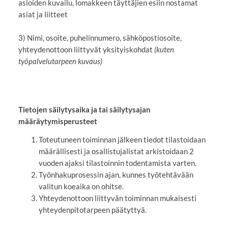
asioiden kuvailu, lomakkeen täyttäjien esiin nostamat
asiat ja liitteet
3) Nimi, osoite, puhelinnumero, sähköpostiosoite,
yhteydenottoon liittyvät yksityiskohdat
(kuten
työpalvelutarpeen kuvaus)
Tietojen säilytysaika ja tai säilytysajan
määräytymisperusteet
Toteutuneen toiminnan jälkeen tiedot tilastoidaan
määrällisesti ja osallistujalistat arkistoidaan 2
vuoden ajaksi tilastoinnin todentamista varten.
Työnhakuprosessin ajan, kunnes työtehtävään
valitun koeaika on ohitse.
Yhteydenottoon liittyvän toiminnan mukaisesti
yhteydenpitotarpeen päätyttyä.