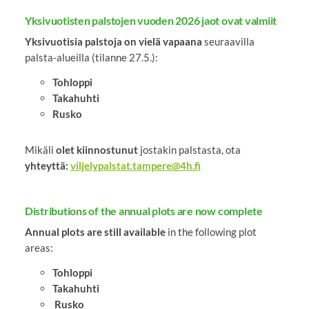
Yksivuotisten palstojen vuoden 2026 jaot ovat valmiit
Yksivuotisia palstoja on vielä vapaana
seuraavilla
palsta-alueilla (tilanne 27.5.):
Tohloppi
Takahuhti
Rusko
Mikäli
olet kiinnostunut
jostakin palstasta, ota
yhteyttä:
viljelypalstat.tampere@4h.fi
Distributions of the annual plots are now complete
Annual plots are still available
in the following plot
areas:
Tohloppi
Takahuhti
Rusko