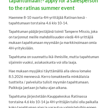
tapahtumaan!- apply for a salesperson
to the ratinas summer event
Haemme 8-10 nuorta 4H-yrittäjää Ratinan kesä -
tapahtumaan torstaina 4.6 klo 10-14.
Tapahtuman pääjärjestäjänä toimii Tampere Missio, joka
on tarjonnut meille mahdollisuuden viedä 4H-yrittäjiä
mukaan tapahtumaan myymään ja markkinoimaan omia
4H-yrityksiään.
Tapahtuma on suunnattu ikä-ihmisille, mutta tapahtuman
sijainnin vuoksi, asiakaskunta voi olla laaja.
Hae mukaan myyjäksi täyttämällä alla oleva lomake
8.5.2026 mennessä. Kerro lomakkeella minkälaisia
tuotteita / palveluita tulisit myymän tapahtumaan.
Paikkoja jaetaan jo haku-ajan aikana.
Tapahtuma järjestetään Kauppakeskus Ratinassa
torstaina 4.6 klo 10-14 ja 4H-yrittäjän tulisi olla paikalla
koko tapahtuman ajan ja varautua valmisteluihin ennen