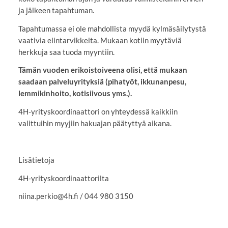
ja jälkeen tapahtuman.
Tapahtumassa ei ole mahdollista myydä kylmäsäilytystä
vaativia elintarvikkeita. Mukaan kotiin myytäviä
herkkuja saa tuoda myyntiin.
Tämän vuoden erikoistoiveena olisi, että mukaan
saadaan palveluyrityksiä (pihatyöt, ikkunanpesu,
lemmikinhoito, kotisiivous yms.).
4H-yrityskoordinaattori on yhteydessä kaikkiin
valittuihin myyjiin hakuajan päätyttyä aikana.
Lisätietoja
4H-yrityskoordinaattorilta
niina.perkio@4h.fi / 044 980 3150