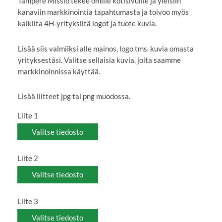
Tampere Missio tekee omille kotisivuille ja yleisiin
kanaviin markkinointia tapahtumasta ja toivoo myös
kaikilta 4H-yrityksiltä logot ja tuote kuvia.
Lisää siis valmiiksi alle mainos, logo tms. kuvia omasta
yrityksestäsi. Valitse sellaisia kuvia, joita saamme
markkinoinnissa käyttää.
Lisää liitteet jpg tai png muodossa.
Liite 1
Valitse tiedosto
Liite 2
Valitse tiedosto
Liite 3
Valitse tiedosto