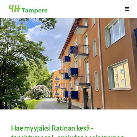
Siirry
Tampereen 4H-yhdistys
Haku
sivun
sisältöön
Hae myyjäksi Ratinan kesä -